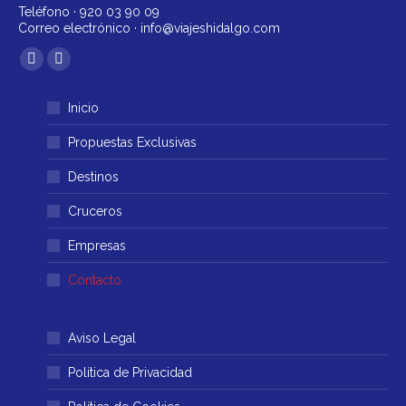
Teléfono ·
920 03 90 09
Correo electrónico ·
info@viajeshidalgo.com
Encuéntranos en:
Facebook
Instagram
página
página
Inicio
se
se
abre
abre
Propuestas Exclusivas
en
en
Destinos
una
una
ventana
ventana
Cruceros
nueva
nueva
Empresas
Contacto
Aviso Legal
Política de Privacidad