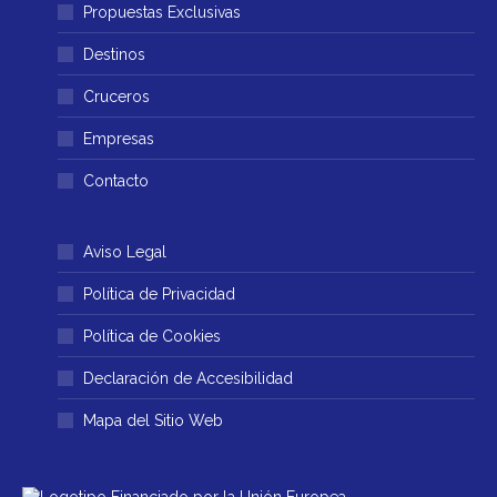
abre
abre
Propuestas Exclusivas
en
en
Destinos
una
una
ventana
ventana
Cruceros
nueva
nueva
Empresas
Contacto
Aviso Legal
Política de Privacidad
Política de Cookies
Declaración de Accesibilidad
Mapa del Sitio Web