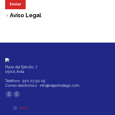
Aviso Legal
Plaza del Ejército, 7
05001 Ávila
Teléfono ·
920 03 90 09
Correo electrónico ·
info@viajeshidalgo.com
Encuéntranos en:
Facebook
Instagram
página
página
Inicio
se
se