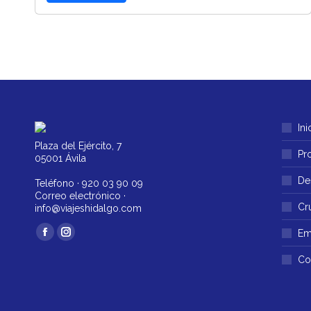
Ini
Plaza del Ejército, 7
Pr
05001 Ávila
De
Teléfono ·
920 03 90 09
Correo electrónico ·
Cr
info@viajeshidalgo.com
Encuéntranos en:
Em
Facebook
Instagram
página
página
Co
se
se
abre
abre