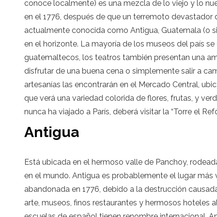
conoce localmente) es una mezcla de lo viejo y lo nu
en el 1776, después de que un terremoto devastador d
actualmente conocida como Antigua, Guatemala (o si
en el horizonte. La mayoría de los museos del país se 
guatemaltecos, los teatros también presentan una amp
disfrutar de una buena cena o simplemente salir a cam
artesanías las encontrarán en el Mercado Central, ubi
que verá una variedad colorida de flores, frutas, y ve
nunca ha viajado a París, deberá visitar la “Torre el Ref
Antigua
Está ubicada en el hermoso valle de Panchoy, rodeada 
en el mundo. Antigua es probablemente el lugar más v
abandonada en 1776, debido a la destrucción causada 
arte, museos, finos restaurantes y hermosos hoteles
escuelas de español tienen renombre internacional. Ant