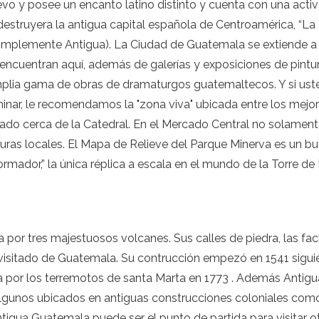
evo y posee un encanto latino distinto y cuenta con una acti
estruyera la antigua capital española de Centroamérica, “La
mplemente Antigua). La Ciudad de Guatemala se extiende a l
encuentran aquí, además de galerías y exposiciones de pintura
lia gama de obras de dramaturgos guatemaltecos. Y si usted
inar, le recomendamos la "zona viva" ubicada entre los mejore
cado cerca de la Catedral. En el Mercado Central no solamen
rduras locales. El Mapa de Relieve del Parque Minerva es un b
ormador,” la única réplica a escala en el mundo de la Torre de E
por tres majestuosos volcanes. Sus calles de piedra, las fach
isitado de Guatemala. Su contrucción empezó en 1541 siguien
por los terremotos de santa Marta en 1773 . Además Antigua 
 algunos ubicados en antiguas construcciones coloniales c
igua Guatemala puede ser el punto de partida para visitar otr