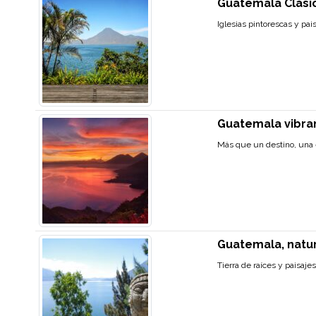
Guatemala Clási
Iglesias pintorescas y pai
Guatemala vibra
Más que un destino, una e
Guatemala, natur
Tierra de raíces y paisajes