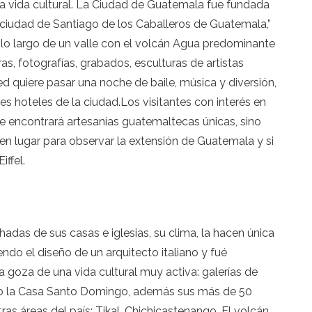
va vida cultural. La Ciudad de Guatemala fue fundada
 ciudad de Santiago de los Caballeros de Guatemala,”
o largo de un valle con el volcán Agua predominante
s, fotografías, grabados, esculturas de artistas
 quiere pasar una noche de baile, música y diversión,
s hoteles de la ciudad.Los visitantes con interés en
te encontrará artesanías guatemaltecas únicas, sino
uen lugar para observar la extensión de Guatemala y si
iffel.
adas de sus casas e iglesias, su clima, la hacen única
do el diseño de un arquitecto italiano y fué
goza de una vida cultural muy activa: galerías de
omo la Casa Santo Domingo, además sus más de 50
as áreas del país: Tikal, Chichicastenango, El volcán