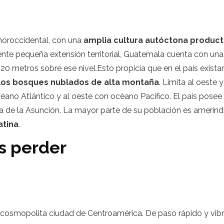
 noroccidental, con una
amplia cultura autóctona producto
mente pequeña extensión territorial, Guatemala cuenta con un
20 metros sobre ese nivel.Esto propicia que en el país exist
 los bosques nublados de alta montaña
. Limita al oeste 
océano Atlántico y al oeste con océano Pacifico. El país posee
de la Asunción. La mayor parte de su población es amerindia
atina
.
s perder
cosmopolita ciudad de Centroamérica. De paso rápido y vib