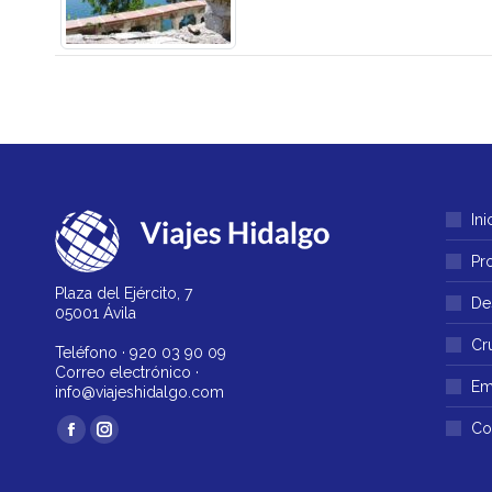
Ini
Pr
Plaza del Ejército, 7
De
05001 Ávila
Cr
Teléfono ·
920 03 90 09
Correo electrónico ·
Em
info@viajeshidalgo.com
Encuéntranos en:
Co
Facebook
Instagram
página
página