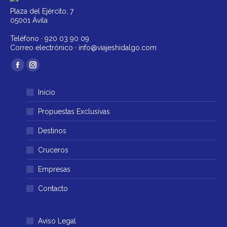
Plaza del Ejército, 7
05001 Ávila
Teléfono ·
920 03 90 09
Correo electrónico ·
info@viajeshidalgo.com
Encuéntranos en:
Facebook
Instagram
página
página
Inicio
se
se
abre
abre
Propuestas Exclusivas
en
en
Destinos
una
una
ventana
ventana
Cruceros
nueva
nueva
Empresas
Contacto
Aviso Legal