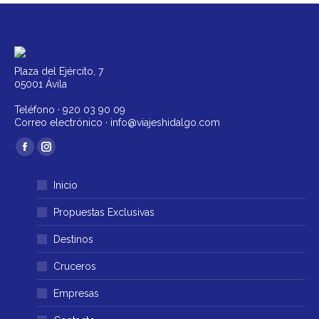
Plaza del Ejército, 7
05001 Ávila
Teléfono ·
920 03 90 09
Correo electrónico ·
info@viajeshidalgo.com
Encuéntranos en:
Facebook
Instagram
página
página
Inicio
se
se
abre
abre
Propuestas Exclusivas
en
en
Destinos
una
una
ventana
ventana
Cruceros
nueva
nueva
Empresas