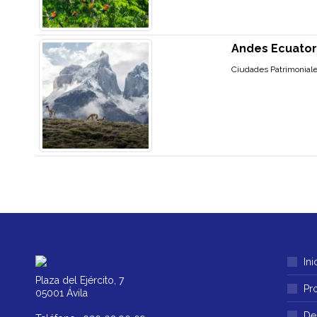
Andes Ecuator
Ciudades Patrimoniale
Ini
Plaza del Ejército, 7
Pr
05001 Ávila
De