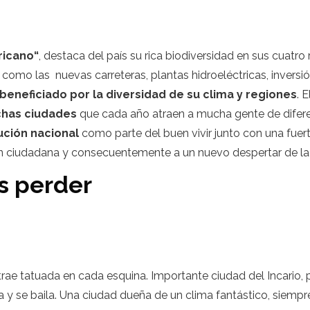
ricano“
, destaca del país su rica biodiversidad en sus cuatr
omo las nuevas carreteras, plantas hidroeléctricas, inversió
beneficiado por la diversidad de su clima y regiones
. 
chas ciudades
que cada año atraen a mucha gente de difere
ución nacional
como parte del buen vivir junto con una fue
ón ciudadana y consecuentemente a un nuevo despertar de la 
s perder
 trae tatuada en cada esquina. Importante ciudad del Incario, 
 y se baila. Una ciudad dueña de un clima fantástico, siempre