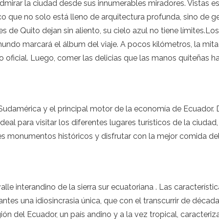
 admirar la ciudad desde sus innumerables miradores. Vistas 
o que no solo está lleno de arquitectura profunda, sino de ge
 de Quito dejan sin aliento, su cielo azul no tiene límites.L
ndo marcará el álbum del viaje. A pocos kilómetros, la mitad
o oficial. Luego, comer las delicias que las manos quiteñas ha
Sudamérica y el principal motor de la economía de Ecuador.
ideal para visitar los diferentes lugares turísticos de la ciuda
es monumentos históricos y disfrutar con la mejor comida de
e interandino de la sierra sur ecuatoriana . Las característic
antes una idiosincrasia única, que con el transcurrir de décad
ión del Ecuador, un país andino y a la vez tropical, caracteri