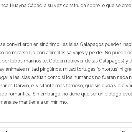
ca Huayna Cápac, a su vez construida sobre lo que se cree 
ue se convirtieron en sinónimo, las Islas Galápagos pueden ins
so de mirarse fijo con animales salvajes y perder. No puede 
a por lobos marinos (el Golden retriever de las Galápagos) y 
y animales mitad pingüinos, mitad tortugas "pintortus" ni gr
 hogar a las islas actúan como si los humanos no fueran nada
arles Darwin, el visitante más famoso, que sin duda violó va
ado romántica. Sin embargo, no tiene que ser un biólogo evol
humana se mantiene a un mínimo.