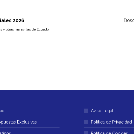
iales 2026
Des
s y otras maravillas de Ecuador
cio
Aviso Legal
opuestas Exclusivas
Política de Privacidad
stinos
Política de Cookies