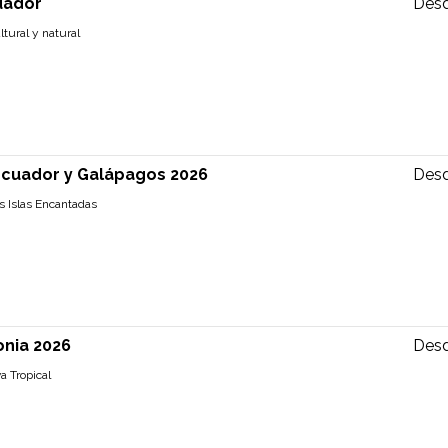
uador
Des
ltural y natural
 Ecuador y Galápagos 2026
Des
s Islas Encantadas
nia 2026
Des
a Tropical