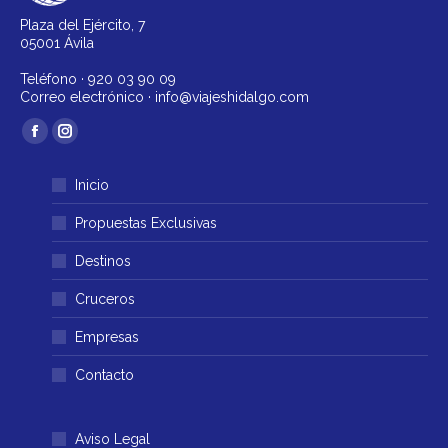
Plaza del Ejército, 7
05001 Ávila
Teléfono ·
920 03 90 09
Correo electrónico ·
info@viajeshidalgo.com
Encuéntranos en:
Facebook
Instagram
página
página
Inicio
se
se
abre
abre
Propuestas Exclusivas
en
en
Destinos
una
una
ventana
ventana
Cruceros
nueva
nueva
Empresas
Contacto
Aviso Legal