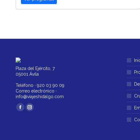
Ini
Plaza del Ejército, 7
Pr
05001 Ávila
De
Teléfono ·
920 03 90 09
Correo electrónico ·
Cr
info@viajeshidalgo.com
Encuéntranos en:
Em
Facebook
Instagram
página
página
Co
se
se
abre
abre