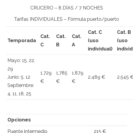
CRUCERO – 8 DÍAS / 7 NOCHES
Tarifas INDIVIDUALES – Fórmula puerto/puerto
Cat. C
Cat. B
Cat.
Cat.
Cat.
Temporada
(uso
(uso
C
B
A
individual)
individ
Mayo: 15, 22,
29
1.729
1.785
1.879
Junio: 5, 12
2.489 €
2.545 
€
€
€
Septiembre:
4, 11, 18, 25
Opciones
Puente intermedio
215 €