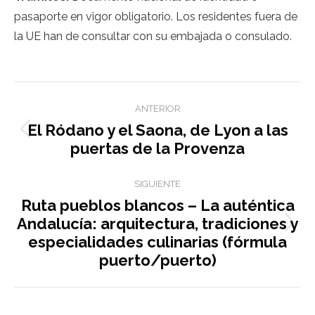
pasaporte en vigor obligatorio. Los residentes fuera de
la UE han de consultar con su embajada o consulado.
Navegación
ANTERIOR
de
El Ródano y el Saona, de Lyon a las
Entrada
entradas
puertas de la Provenza
anterior:
SIGUIENTE
Ruta pueblos blancos – La auténtica
Andalucía: arquitectura, tradiciones y
Siguiente
especialidades culinarias (fórmula
entrada:
puerto/puerto)