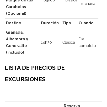
Parque de las
05h00
Clásica
mañana
Carabelas
(Opcional)
Destino
Duración
Tipo
Cuándo
Granada,
Alhambra y
Día
14h30
Clásica
Generalife
completo
(Incluido)
LISTA DE PRECIOS DE
EXCURSIONES
Reserva