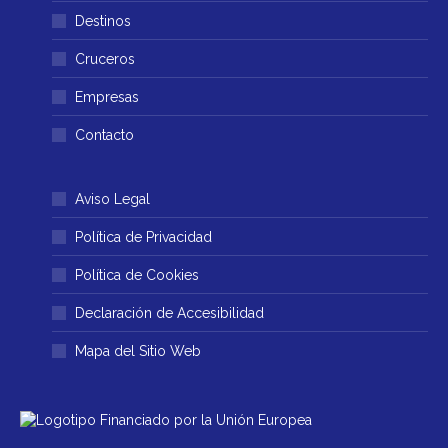
en
en
Destinos
una
una
ventana
ventana
Cruceros
nueva
nueva
Empresas
Contacto
Aviso Legal
Política de Privacidad
Política de Cookies
Declaración de Accesibilidad
Mapa del Sitio Web