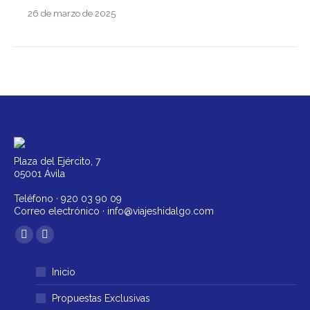
26 de marzo de 2025
Plaza del Ejército, 7
05001 Ávila
Teléfono ·
920 03 90 09
Correo electrónico ·
info@viajeshidalgo.com
Encuéntranos en:
Facebook
Instagram
página
página
Inicio
se
se
abre
abre
Propuestas Exclusivas