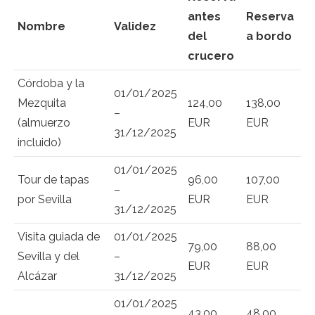
antes
Reserva
Nombre
Validez
del
a bordo
crucero
Córdoba y la
01/01/2025
Mezquita
124,00
138,00
–
(almuerzo
EUR
EUR
31/12/2025
incluido)
01/01/2025
Tour de tapas
96,00
107,00
–
por Sevilla
EUR
EUR
31/12/2025
Visita guiada de
01/01/2025
79,00
88,00
Sevilla y del
–
EUR
EUR
Alcázar
31/12/2025
01/01/2025
43,00
48,00