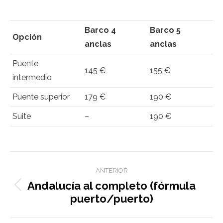
Barco 4
Barco 5
Opción
anclas
anclas
Puente
145 €
155 €
intermedio
Puente superior
179 €
190 €
Suite
–
190 €
Navegación
ANTERIOR
de
Andalucía al completo (fórmula
Entrada
entradas
puerto/puerto)
anterior: