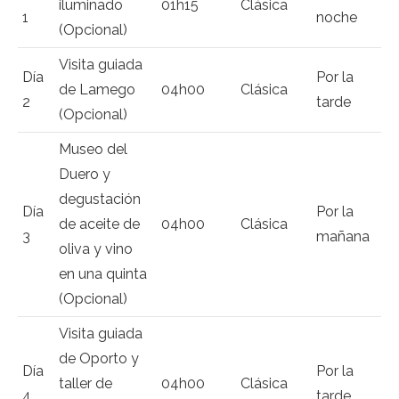
iluminado
01h15
Clásica
1
noche
(Opcional)
Visita guiada
Día
Por la
de Lamego
04h00
Clásica
2
tarde
(Opcional)
Museo del
Duero y
degustación
Día
Por la
de aceite de
04h00
Clásica
3
mañana
oliva y vino
en una quinta
(Opcional)
Visita guiada
de Oporto y
Día
Por la
taller de
04h00
Clásica
4
tarde