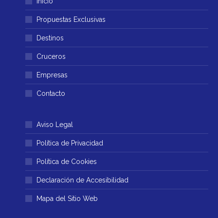
Inicio
se
se
abre
abre
Propuestas Exclusivas
en
en
Destinos
una
una
ventana
ventana
Cruceros
nueva
nueva
Empresas
Contacto
Aviso Legal
Política de Privacidad
Política de Cookies
Declaración de Accesibilidad
Mapa del Sitio Web