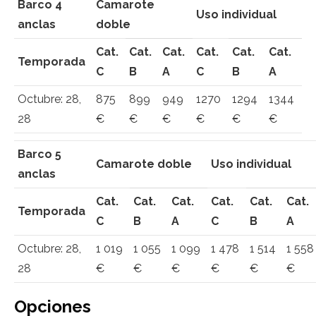
Barco 4
Camarote
Uso individual
anclas
doble
Cat.
Cat.
Cat.
Cat.
Cat.
Cat.
Temporada
C
B
A
C
B
A
Octubre: 28,
875
899
949
1270
1294
1344
28
€
€
€
€
€
€
Barco 5
Camarote doble
Uso individual
anclas
Cat.
Cat.
Cat.
Cat.
Cat.
Cat.
Temporada
C
B
A
C
B
A
Octubre: 28,
1 019
1 055
1 099
1 478
1 514
1 558
28
€
€
€
€
€
€
Opciones