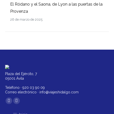
El Ródano y el Saona, de Lyon a las puertas de la
Provenza
26 de marzo de 2025
Plaza del Ejército, 7
05001 Ávila
Teléfono ·
920 03 90 09
Correo electrónico ·
info@viajeshidalgo.com
Encuéntranos en:
Facebook
Instagram
página
página