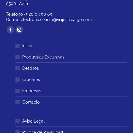
05001 Ávila
Teléfono ·
920 03 90 09
Correo electrónico ·
info@viajeshidalgo.com
Encuéntranos en:
Facebook
Instagram
página
página
Inicio
se
se
abre
abre
Propuestas Exclusivas
en
en
Destinos
una
una
ventana
ventana
Cruceros
nueva
nueva
Empresas
Contacto
Aviso Legal
Política de Privacidad