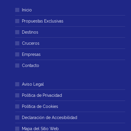
página
página
Inicio
se
se
abre
abre
Propuestas Exclusivas
en
en
Destinos
una
una
ventana
ventana
Cruceros
nueva
nueva
Empresas
Contacto
Aviso Legal
Política de Privacidad
Política de Cookies
Declaración de Accesibilidad
Mapa del Sitio Web