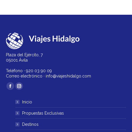
Plaza del Ejército, 7
05001 Ávila
Teléfono ·
920 03 90 09
Correo electrónico ·
info@viajeshidalgo.com
Encuéntranos en:
Facebook
Instagram
página
página
Inicio
se
se
abre
abre
Propuestas Exclusivas
en
en
Destinos
una
una