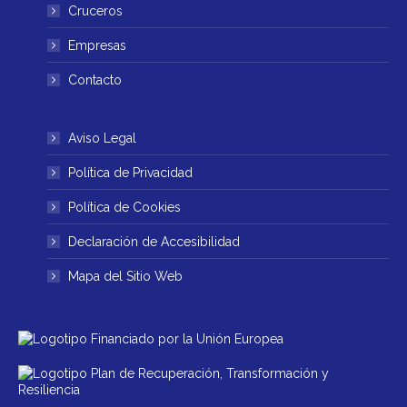
ventana
ventana
Cruceros
nueva
nueva
Empresas
Contacto
Aviso Legal
Política de Privacidad
Política de Cookies
Declaración de Accesibilidad
Mapa del Sitio Web