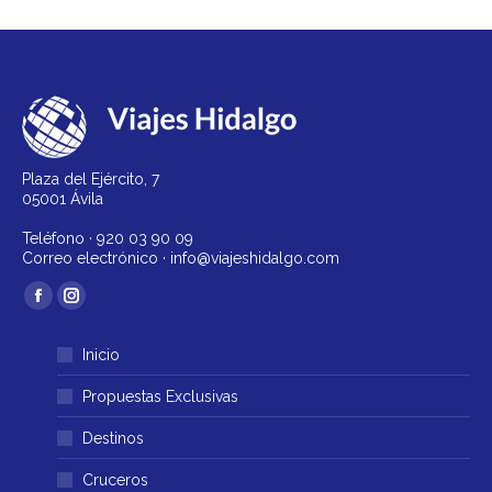
Plaza del Ejército, 7
05001 Ávila
Teléfono ·
920 03 90 09
Correo electrónico ·
info@viajeshidalgo.com
Encuéntranos en:
Facebook
Instagram
página
página
Inicio
se
se
abre
abre
Propuestas Exclusivas
en
en
Destinos
una
una
ventana
ventana
Cruceros