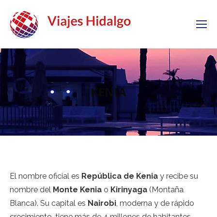
KENIA
El nombre oficial es
República de Kenia
y recibe su
nombre del
Monte Kenia
o
Kirinyaga
(Montaña
Blanca). Su capital es
Nairobi
, moderna y de rápido
crecimiento, tiene más de 4 millones de habitantes.