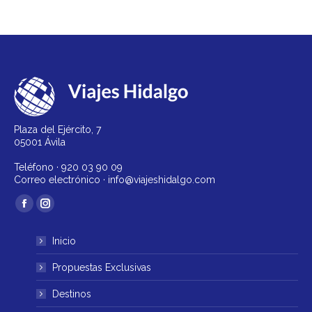
Plaza del Ejército, 7
05001 Ávila
Teléfono ·
920 03 90 09
Correo electrónico ·
info@viajeshidalgo.com
Encuéntranos en:
Facebook
Instagram
página
página
Inicio
se
se
abre
abre
Propuestas Exclusivas
en
en
Destinos
una
una