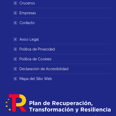
ventana
ventana
Cruceros
nueva
nueva
Empresas
Contacto
Aviso Legal
Política de Privacidad
Política de Cookies
Declaración de Accesibilidad
Mapa del Sitio Web