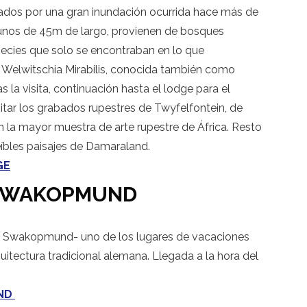
dos por una gran inundación ocurrida hace más de
gunos de 45m de largo, provienen de bosques
pecies que solo se encontraban en lo que
 Welwitschia Mirabilis, conocida también como
s la visita, continuación hasta el lodge para el
isitar los grabados rupestres de Twyfelfontein, de
 la mayor muestra de arte rupestre de África. Resto
reíbles paisajes de Damaraland.
GE
-SWAKOPMUND
cia Swakopmund- uno de los lugares de vacaciones
itectura tradicional alemana. Llegada a la hora del
UND