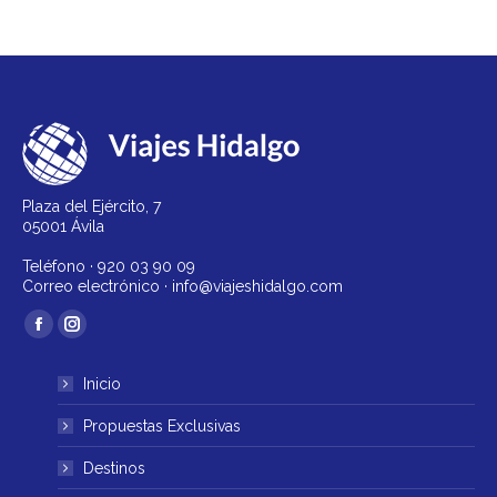
Plaza del Ejército, 7
05001 Ávila
Teléfono ·
920 03 90 09
Correo electrónico ·
info@viajeshidalgo.com
Encuéntranos en:
Facebook
Instagram
página
página
Inicio
se
se
abre
abre
Propuestas Exclusivas
en
en
Destinos
una
una