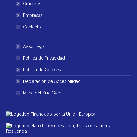
ventana
ventana
Cruceros
nueva
nueva
Empresas
Contacto
Aviso Legal
Política de Privacidad
Política de Cookies
Declaración de Accesibilidad
Mapa del Sitio Web