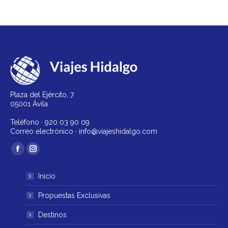
Plaza del Ejército, 7
05001 Ávila
Teléfono ·
920 03 90 09
Correo electrónico ·
info@viajeshidalgo.com
Encuéntranos en:
Facebook
Instagram
página
página
Inicio
se
se
abre
abre
Propuestas Exclusivas
en
en
Destinos
una
una