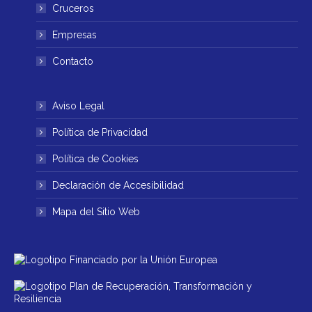
ventana
ventana
Cruceros
nueva
nueva
Empresas
Contacto
Aviso Legal
Política de Privacidad
Política de Cookies
Declaración de Accesibilidad
Mapa del Sitio Web