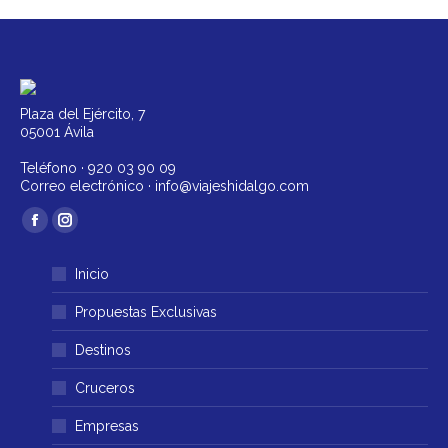
Plaza del Ejército, 7
05001 Ávila
Teléfono ·
920 03 90 09
Correo electrónico ·
info@viajeshidalgo.com
Encuéntranos en:
Facebook
Instagram
página
página
Inicio
se
se
abre
abre
Propuestas Exclusivas
en
en
Destinos
una
una
ventana
ventana
Cruceros
nueva
nueva
Empresas