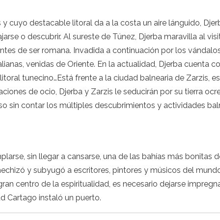
 y cuyo destacable litoral da a la costa un aire lánguido, Dj
lajarse o descubrir. Al sureste de Túnez, Djerba maravilla al v
antes de ser romana. Invadida a continuación por los vándalos
hilalianas, venidas de Oriente. En la actualidad, Djerba cuent
toral tunecino…Está frente a la ciudad balnearia de Zarzis, e
iones de ocio, Djerba y Zarzis le seducirán por su tierra ocr
 sin contar los múltiples descubrimientos y actividades baln
rse, sin llegar a cansarse, una de las bahías más bonitas d
hechizó y subyugó a escritores, pintores y músicos del mundo 
 gran centro de la espiritualidad, es necesario dejarse impregna
 Cartago instaló un puerto.