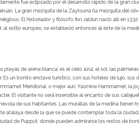
ente fue eclipsado por el desarrollo rápido de la gran ciu
iruán. La gran mezquita de la Zaytouna (la mezquita del olivo
igioso. El historiador y filósofo Ibn Jaldún nació allí en 13
 al estilo europeo, se estableció entonces al este de la medin
ayas de arena blanca; es el cielo azul, el sol, las palmeras
. Es un bonito enclave turístico, con sus hoteles de lujo, sus
: Hammamet Meridional, o mejor aun, Yasmine Hammamet, la j
 El visitante no será insensible al encanto de sus callejuela
vola de sus habitantes. Las murallas de la medina tienen tres
ente atalaya desde la que se puede contemplar toda la ciudad. 
a ciudad de Pupput, donde pueden admirarse los restos de bo