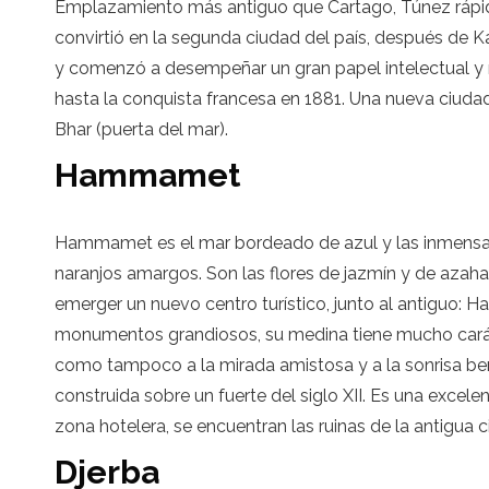
Emplazamiento más antiguo que Cartago, Túnez rápidam
convirtió en la segunda ciudad del país, después de Ka
y comenzó a desempeñar un gran papel intelectual y rel
hasta la conquista francesa en 1881. Una nueva ciudad,
Bhar (puerta del mar).
Hammamet
Hammamet es el mar bordeado de azul y las inmensas pl
naranjos amargos. Son las flores de jazmín y de azahar
emerger un nuevo centro turístico, junto al antiguo
monumentos grandiosos, su medina tiene mucho carácter.
como tampoco a la mirada amistosa y a la sonrisa bené
construida sobre un fuerte del siglo XII. Es una excel
zona hotelera, se encuentran las ruinas de la antigu
Djerba