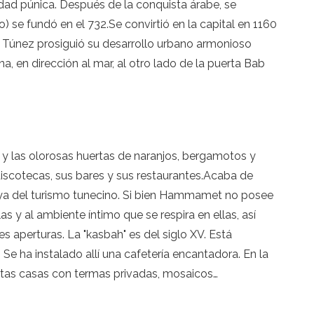
dad púnica. Después de la conquista árabe, se
) se fundó en el 732.Se convirtió en la capital en 1160
32. Túnez prosiguió su desarrollo urbano armonioso
a, en dirección al mar, al otro lado de la puerta Bab
 y las olorosas huertas de naranjos, bergamotos y
 discotecas, sus bares y sus restaurantes.Acaba de
oya del turismo tunecino. Si bien Hammamet no posee
s y al ambiente íntimo que se respira en ellas, así
 aperturas. La "kasbah" es del siglo XV. Está
Se ha instalado allí una cafetería encantadora. En la
nitas casas con termas privadas, mosaicos…