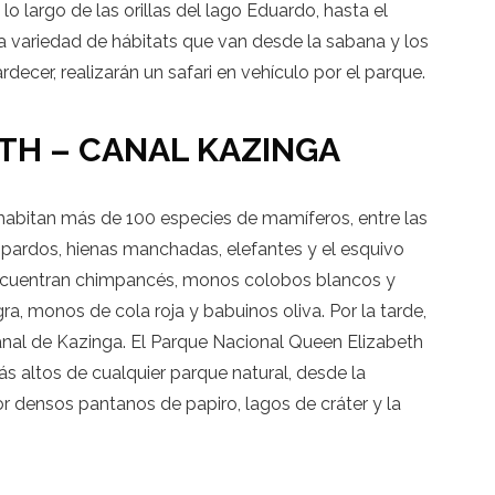
 lo largo de las orillas del lago Eduardo, hasta el
a variedad de hábitats que van desde la sabana y los
decer, realizarán un safari en vehículo por el parque.
ETH – CANAL KAZINGA
 habitan más de 100 especies de mamíferos, entre las
opardos, hienas manchadas, elefantes y el esquivo
 encuentran chimpancés, monos colobos blancos y
a, monos de cola roja y babuinos oliva. Por la tarde,
anal de Kazinga. El Parque Nacional Queen Elizabeth
s altos de cualquier parque natural, desde la
or densos pantanos de papiro, lagos de cráter y la