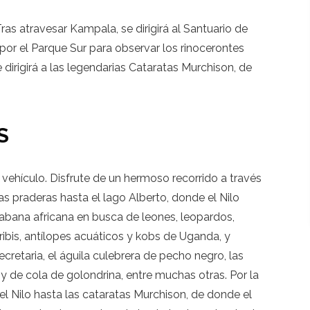
s atravesar Kampala, se dirigirá al Santuario de
e por el Parque Sur para observar los rinocerontes
 dirigirá a las legendarias Cataratas Murchison, de
S
 vehículo. Disfrute de un hermoso recorrido a través
s praderas hasta el lago Alberto, donde el Nilo
 sabana africana en busca de leones, leopardos,
oribis, antílopes acuáticos y kobs de Uganda, y
retaria, el águila culebrera de pecho negro, las
 y de cola de golondrina, entre muchas otras. Por la
l Nilo hasta las cataratas Murchison, de donde el