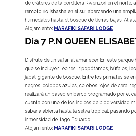
de cráteres de la cordillera Rwenzori en el norte, a
remoto río Ishasha en el sur, abarcando una ampli
humedales hasta el bosque de tierras bajas. Al atar
Alojamiento:
MARAFIKI SAFARI LODGE
Día 7 P.N QUEEN ELISAB
Disfrute de un safari al amanecer. En este parque
que se incluyen leones, hipopótamos, búfalos, le
jabalí gigante de bosque. Entre los primates se
negros, colobos azules, colobos rojos de cara negr
realizará un paseo en barco programado por el c
cuenta con uno de los índices de biodiversidad má
sabana abierta hasta la selva tropical, pasando p
inmensidad del lago Eduardo.
Alojamiento:
MARAFIKI SAFARI LODGE