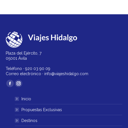
Plaza del Ejército, 7
05001 Ávila
Teléfono ·
920 03 90 09
Correo electrónico ·
info@viajeshidalgo.com
Encuéntranos en:
Facebook
Instagram
página
página
Inicio
se
se
abre
abre
Propuestas Exclusivas
en
en
Destinos
una
una