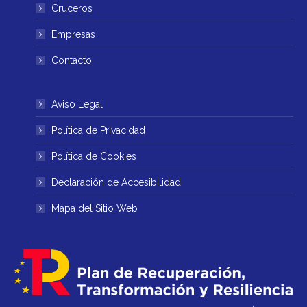
ventana
ventana
Cruceros
nueva
nueva
Empresas
Contacto
Aviso Legal
Política de Privacidad
Política de Cookies
Declaración de Accesibilidad
Mapa del Sitio Web