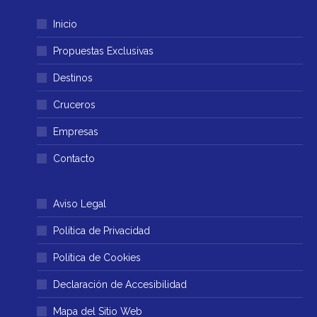
página
página
Inicio
se
se
abre
abre
Propuestas Exclusivas
en
en
Destinos
una
una
ventana
ventana
Cruceros
nueva
nueva
Empresas
Contacto
Aviso Legal
Política de Privacidad
Política de Cookies
Declaración de Accesibilidad
Mapa del Sitio Web