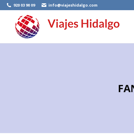
920 03 90 09
info@viajeshidalgo.com
FA