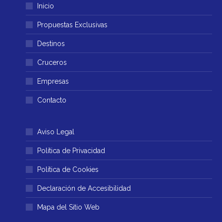
Inicio
se
se
abre
abre
Propuestas Exclusivas
en
en
Destinos
una
una
ventana
ventana
Cruceros
nueva
nueva
Empresas
Contacto
Aviso Legal
Política de Privacidad
Política de Cookies
Declaración de Accesibilidad
Mapa del Sitio Web