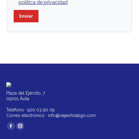
política de privacidad
Plaza del Ejército, 7
05001 Ávila
Teléfono ·
920 03 90 09
Correo electrónico ·
info@viajeshidalgo.com
Encuéntranos en:
Facebook
Instagram
página
página