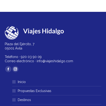
Plaza del Ejército, 7
05001 Ávila
Teléfono ·
920 03 90 09
Correo electrónico ·
info@viajeshidalgo.com
Encuéntranos en:
Facebook
Instagram
página
página
Inicio
se
se
abre
abre
Propuestas Exclusivas
en
en
Destinos
una
una