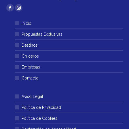
Encuéntranos en:
Facebook
Instagram
página
página
Inicio
se
se
abre
abre
Propuestas Exclusivas
en
en
Destinos
una
una
ventana
ventana
Cruceros
nueva
nueva
Empresas
Contacto
Aviso Legal
Política de Privacidad
Política de Cookies