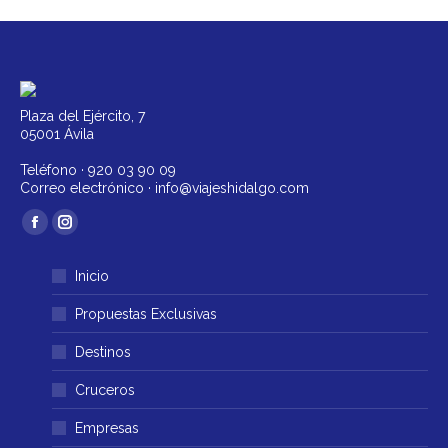
Plaza del Ejército, 7
05001 Ávila
Teléfono ·
920 03 90 09
Correo electrónico ·
info@viajeshidalgo.com
Encuéntranos en:
Facebook
Instagram
página
página
Inicio
se
se
abre
abre
Propuestas Exclusivas
en
en
Destinos
una
una
ventana
ventana
Cruceros
nueva
nueva
Empresas