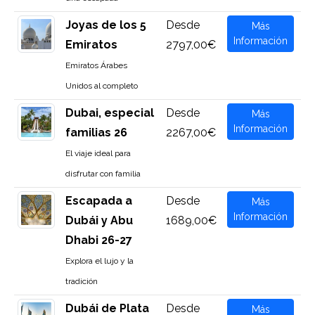
Joyas de los 5
Desde
Más
Información
Emiratos
2797,00€
Emiratos Árabes
Unidos al completo
Dubai, especial
Desde
Más
Información
familias 26
2267,00€
El viaje ideal para
disfrutar con familia
Escapada a
Desde
Más
Información
Dubái y Abu
1689,00€
Dhabi 26-27
Explora el lujo y la
tradición
Dubái de Plata
Desde
Más