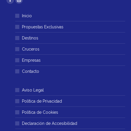
Facebook
Instagram
página
página
Inicio
se
se
abre
abre
Propuestas Exclusivas
en
en
Destinos
una
una
ventana
ventana
Cruceros
nueva
nueva
Empresas
Contacto
Aviso Legal
Política de Privacidad
Política de Cookies
Declaración de Accesibilidad