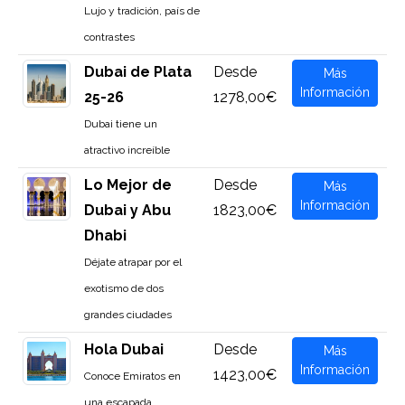
Lujo y tradición, país de
contrastes
Dubai de Plata
Desde
Más
Información
25-26
1278,00€
Dubai tiene un
atractivo increíble
Lo Mejor de
Desde
Más
Información
Dubai y Abu
1823,00€
Dhabi
Déjate atrapar por el
exotismo de dos
grandes ciudades
Hola Dubai
Desde
Más
Información
1423,00€
Conoce Emiratos en
una escapada