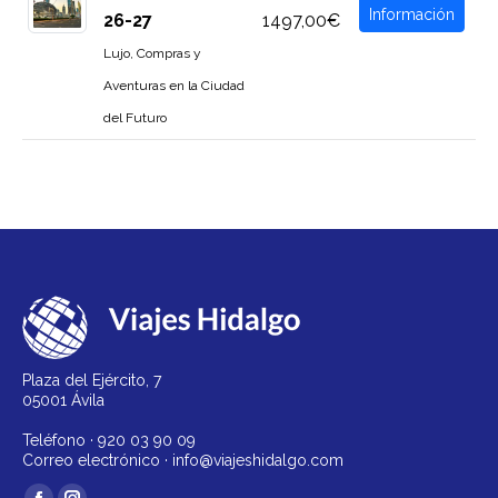
Información
26-27
1497,00€
Lujo, Compras y
Aventuras en la Ciudad
del Futuro
Plaza del Ejército, 7
05001 Ávila
Teléfono ·
920 03 90 09
Correo electrónico ·
info@viajeshidalgo.com
Encuéntranos en: