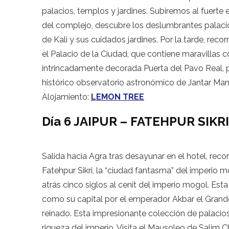
palacios, templos y jardines. Subiremos al fuerte e
del complejo, descubre los deslumbrantes palacio
de Kali y sus cuidados jardines. Por la tarde, rec
el Palacio de la Ciudad, que contiene maravillas
intrincadamente decorada Puerta del Pavo Real, pa
histórico observatorio astronómico de Jantar Mant
Alojamiento:
LEMON TREE
Día 6 JAIPUR – FATEHPUR SIKR
Salida hacia Agra tras desayunar en el hotel, recor
Fatehpur Sikri, la “ciudad fantasma” del imperio 
atrás cinco siglos al cenit del imperio mogol. Es
como su capital por el emperador Akbar el Grand
reinado. Esta impresionante colección de palacio
riqueza del imperio. Visita el Mausoleo de Salim Ch