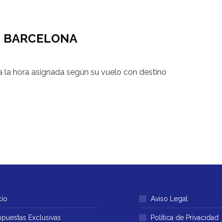
 / BARCELONA
a la hora asignada según su vuelo con destino
cio
Aviso Legal
opuestas Exclusivas
Política de Privacidad