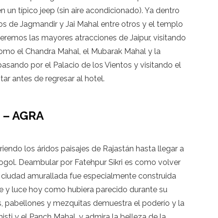
n un típico jeep (sin aire acondicionado). Ya dentro
s de Jagmandir y Jai Mahal entre otros y el templo
orreremos las mayores atracciones de Jaipur, visitando
 como el Chandra Mahal, el Mubarak Mahal y la
sando por el Palacio de los Vientos y visitando el
ar antes de regresar al hotel.
I – AGRA
riendo los áridos paisajes de Rajastán hasta llegar a
mogol. Deambular por Fatehpur Sikri es como volver
ta ciudad amurallada fue especialmente construida
e y luce hoy como hubiera parecido durante su
s, pabellones y mezquitas demuestra el poderío y la
isti y el Panch Mahal, y admira la belleza de la