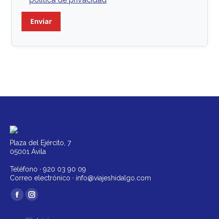
Plaza del Ejército, 7
05001 Ávila
Teléfono ·
920 03 90 09
Correo electrónico ·
info@viajeshidalgo.com
Encuéntranos en:
Facebook
Instagram
página
página