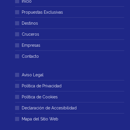
Inicio
se
se
abre
abre
Propuestas Exclusivas
en
en
Destinos
una
una
ventana
ventana
Cruceros
nueva
nueva
Empresas
Contacto
Aviso Legal
Política de Privacidad
Política de Cookies
Declaración de Accesibilidad
Mapa del Sitio Web