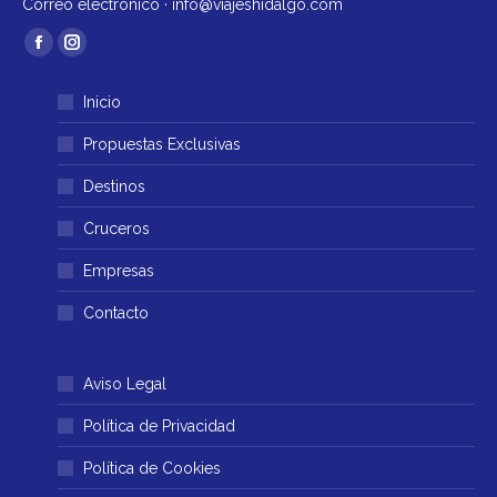
Correo electrónico ·
info@viajeshidalgo.com
Encuéntranos en:
Facebook
Instagram
página
página
Inicio
se
se
abre
abre
Propuestas Exclusivas
en
en
Destinos
una
una
ventana
ventana
Cruceros
nueva
nueva
Empresas
Contacto
Aviso Legal
Política de Privacidad
Política de Cookies