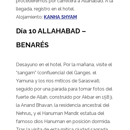
procederemos por carretera a Allahabad. A la
llegada, registro en el hotel.
Alojamiento:
KANHA SHYAM
Día 10 ALLAHABAD –
BENARÉS
Desayuno en el hotel. Por la mañana, visite el
“sangam” (confluencia) del Ganges, el
Yamuna y los ríos míticos de Saraswati,
seguido por una parada para tomar fotos del
fuerte de Allah, construido por Akbar en 1583,
la Anand Bhavan, la residencia ancestral del
Nehrus
,
y el Hanuman Mandir, estatua del
famoso dios Hanuman en posición dormida.
Tras la visita de esta mítica ciudad sagrada