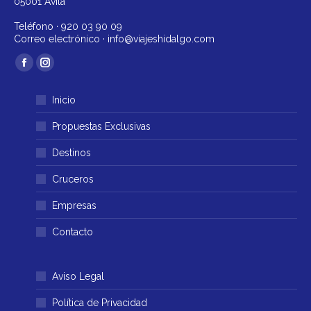
05001 Ávila
Teléfono ·
920 03 90 09
Correo electrónico ·
info@viajeshidalgo.com
Encuéntranos en:
Facebook
Instagram
página
página
Inicio
se
se
abre
abre
Propuestas Exclusivas
en
en
Destinos
una
una
ventana
ventana
Cruceros
nueva
nueva
Empresas
Contacto
Aviso Legal
Política de Privacidad