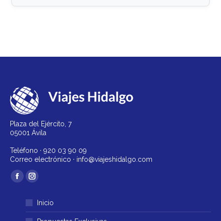
Plaza del Ejército, 7
05001 Ávila
Teléfono ·
920 03 90 09
Correo electrónico ·
info@viajeshidalgo.com
Encuéntranos en:
Facebook
Instagram
página
página
Inicio
se
se
abre
abre