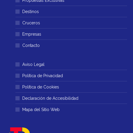
Propuestas Exclusivas
en
en
Destinos
una
una
ventana
ventana
Cruceros
nueva
nueva
Empresas
Contacto
Aviso Legal
Política de Privacidad
Política de Cookies
Declaración de Accesibilidad
Mapa del Sitio Web