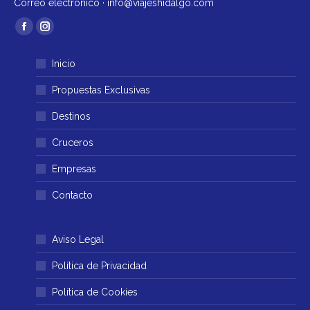
Correo electrónico ·
info@viajeshidalgo.com
Encuéntranos en:
Facebook
Instagram
página
página
Inicio
se
se
abre
abre
Propuestas Exclusivas
en
en
Destinos
una
una
ventana
ventana
Cruceros
nueva
nueva
Empresas
Contacto
Aviso Legal
Política de Privacidad
Política de Cookies