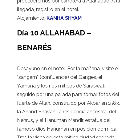
procederemos por carretera a Allahabad. A la
llegada, registro en el hotel.
Alojamiento:
KANHA SHYAM
Día 10 ALLAHABAD –
BENARÉS
Desayuno en el hotel. Por la mañana, visite el
“sangam” (confluencia) del Ganges, el
Yamuna y los ríos míticos de Saraswati,
seguido por una parada para tomar fotos del
fuerte de Allah, construido por Akbar en 1583,
la Anand Bhavan, la residencia ancestral del
Nehrus
,
y el Hanuman Mandir, estatua del
famoso dios Hanuman en posición dormida.
Tras la visita de esta mítica ciudad sagrada