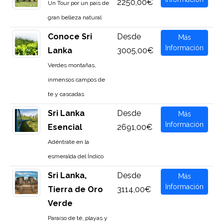
2250,00€
Un Tour por un país de
gran belleza natural
Conoce Sri
Desde
Más
Información
Lanka
3005,00€
Verdes montañas,
inmensos campos de
te y cascadas
Sri Lanka
Desde
Más
Información
Esencial
2691,00€
Adéntrate en la
esmeralda del Índico
Sri Lanka,
Desde
Más
Información
Tierra de Oro
3114,00€
Verde
Paraíso de té, playas y