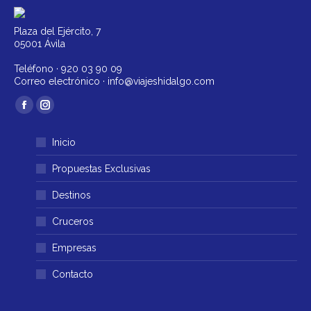
Plaza del Ejército, 7
05001 Ávila
Teléfono ·
920 03 90 09
Correo electrónico ·
info@viajeshidalgo.com
Encuéntranos en:
Facebook
Instagram
página
página
Inicio
se
se
abre
abre
Propuestas Exclusivas
en
en
Destinos
una
una
ventana
ventana
Cruceros
nueva
nueva
Empresas
Contacto