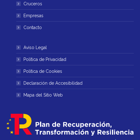
ventana
ventana
Cruceros
nueva
nueva
Empresas
Contacto
Aviso Legal
Política de Privacidad
Política de Cookies
Declaración de Accesibilidad
Mapa del Sitio Web