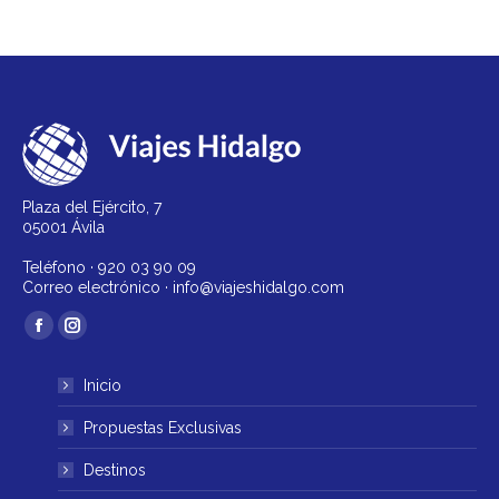
Plaza del Ejército, 7
05001 Ávila
Teléfono ·
920 03 90 09
Correo electrónico ·
info@viajeshidalgo.com
Encuéntranos en:
Facebook
Instagram
página
página
Inicio
se
se
abre
abre
Propuestas Exclusivas
en
en
Destinos
una
una