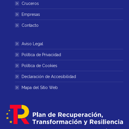
ventana
ventana
Cruceros
nueva
nueva
Empresas
Contacto
Aviso Legal
Política de Privacidad
Política de Cookies
Declaración de Accesibilidad
Mapa del Sitio Web