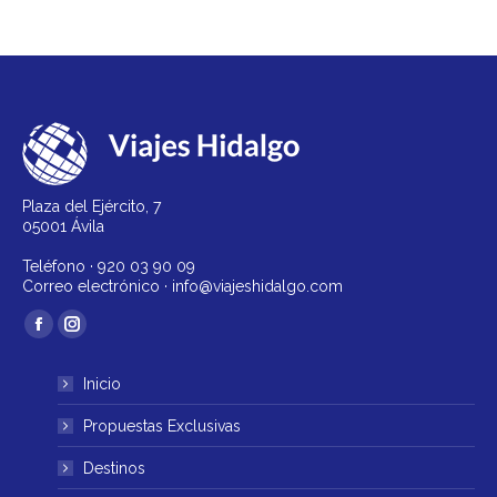
Plaza del Ejército, 7
05001 Ávila
Teléfono ·
920 03 90 09
Correo electrónico ·
info@viajeshidalgo.com
Encuéntranos en:
Facebook
Instagram
página
página
Inicio
se
se
abre
abre
Propuestas Exclusivas
en
en
Destinos
una
una