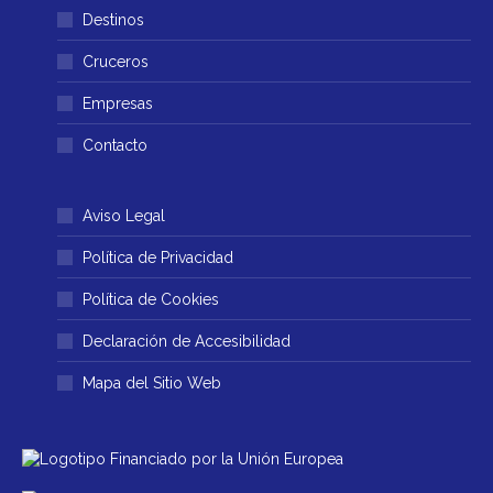
en
en
Destinos
una
una
ventana
ventana
Cruceros
nueva
nueva
Empresas
Contacto
Aviso Legal
Política de Privacidad
Política de Cookies
Declaración de Accesibilidad
Mapa del Sitio Web