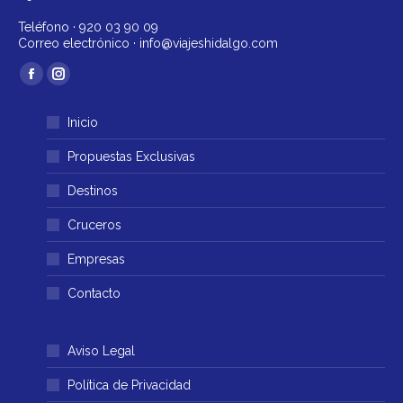
Teléfono ·
920 03 90 09
Correo electrónico ·
info@viajeshidalgo.com
Encuéntranos en:
Facebook
Instagram
página
página
Inicio
se
se
abre
abre
Propuestas Exclusivas
en
en
Destinos
una
una
ventana
ventana
Cruceros
nueva
nueva
Empresas
Contacto
Aviso Legal
Política de Privacidad