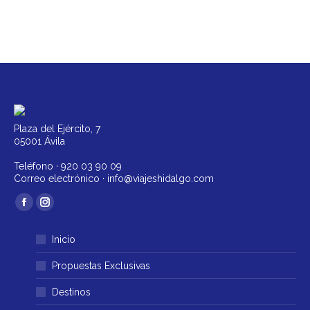
Plaza del Ejército, 7
05001 Ávila
Teléfono ·
920 03 90 09
Correo electrónico ·
info@viajeshidalgo.com
Encuéntranos en:
Facebook
Instagram
página
página
Inicio
se
se
abre
abre
Propuestas Exclusivas
en
en
Destinos
una
una