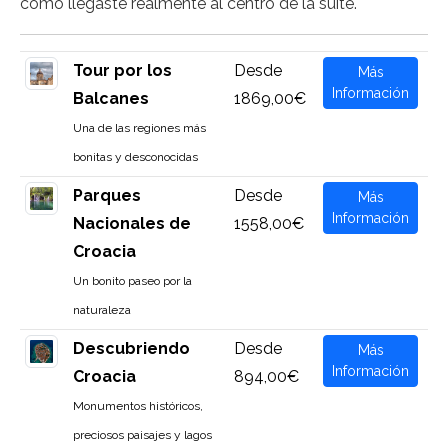
cómo llegaste realmente al centro de la suite.
Tour por los
Desde
Más
Información
Balcanes
1869,00€
Una de las regiones más
bonitas y desconocidas
Parques
Desde
Más
Información
Nacionales de
1558,00€
Croacia
Un bonito paseo por la
naturaleza
Descubriendo
Desde
Más
Información
Croacia
894,00€
Monumentos históricos,
preciosos paisajes y lagos