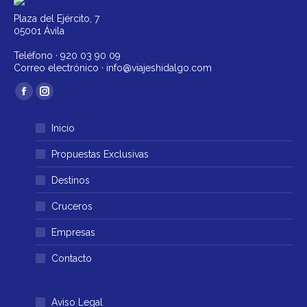
Plaza del Ejército, 7
05001 Ávila
Teléfono ·
920 03 90 09
Correo electrónico ·
info@viajeshidalgo.com
Encuéntranos en:
Facebook
Instagram
página
página
Inicio
se
se
abre
abre
Propuestas Exclusivas
en
en
Destinos
una
una
ventana
ventana
Cruceros
nueva
nueva
Empresas
Contacto
Aviso Legal