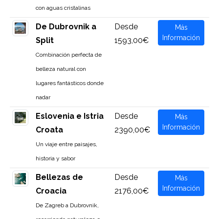
con aguas cristalinas
De Dubrovnik a
Desde
Más
Información
Split
1593,00€
Combinación perfecta de
belleza natural con
lugares fantásticos donde
nadar
Eslovenia e Istria
Desde
Más
Información
Croata
2390,00€
Un viaje entre paisajes,
historia y sabor
Bellezas de
Desde
Más
Información
Croacia
2176,00€
De Zagreb a Dubrovnik,