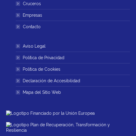
ventana
ventana
Cruceros
nueva
nueva
Empresas
Contacto
Aviso Legal
Política de Privacidad
Política de Cookies
Declaración de Accesibilidad
Mapa del Sitio Web