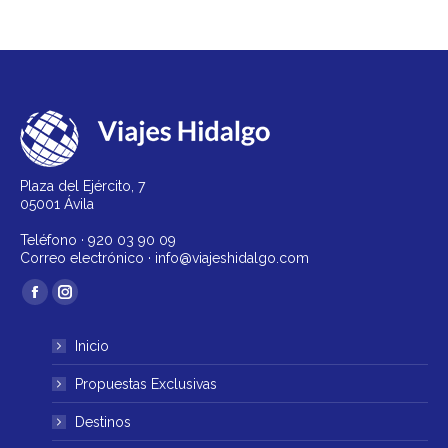
Plaza del Ejército, 7
05001 Ávila
Teléfono ·
920 03 90 09
Correo electrónico ·
info@viajeshidalgo.com
Encuéntranos en:
Facebook
Instagram
página
página
Inicio
se
se
abre
abre
Propuestas Exclusivas
en
en
Destinos
una
una