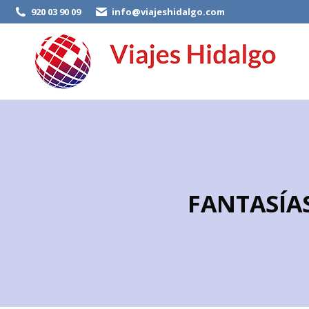
920 03 90 09
info@viajeshidalgo.com
FANTASÍA