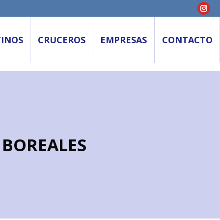
Inst
pági
TINOS
CRUCEROS
EMPRESAS
CONTACTO
se
abre
en
una
vent
nue
 BOREALES