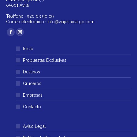
05001 Ávila
Teléfono ·
920 03 90 09
Correo electrónico ·
info@viajeshidalgo.com
Encuéntranos en:
Facebook
Instagram
página
página
Inicio
se
se
abre
abre
Propuestas Exclusivas
en
en
Destinos
una
una
ventana
ventana
Cruceros
nueva
nueva
Empresas
Contacto
Aviso Legal