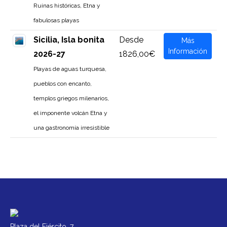
Ruinas históricas, Etna y
fabulosas playas
Sicilia, Isla bonita
Desde
Más
Información
2026-27
1826,00€
Playas de aguas turquesa,
pueblos con encanto,
templos griegos milenarios,
el imponente volcán Etna y
una gastronomía irresistible
Plaza del Ejército, 7