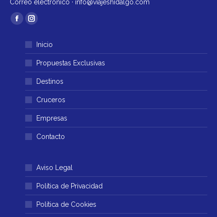
Correo electrónico ·
info@viajeshidalgo.com
Encuéntranos en:
Facebook
Instagram
página
página
Inicio
se
se
abre
abre
Propuestas Exclusivas
en
en
Destinos
una
una
ventana
ventana
Cruceros
nueva
nueva
Empresas
Contacto
Aviso Legal
Política de Privacidad
Política de Cookies