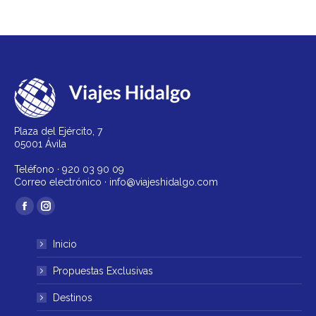
Plaza del Ejército, 7
05001 Ávila
Teléfono ·
920 03 90 09
Correo electrónico ·
info@viajeshidalgo.com
Encuéntranos en:
Facebook
Instagram
página
página
Inicio
se
se
abre
abre
Propuestas Exclusivas
en
en
Destinos
una
una