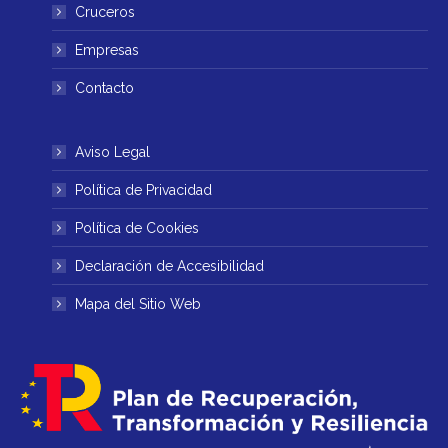
ventana
ventana
Cruceros
nueva
nueva
Empresas
Contacto
Aviso Legal
Política de Privacidad
Política de Cookies
Declaración de Accesibilidad
Mapa del Sitio Web