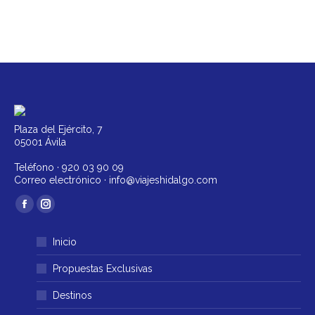
Plaza del Ejército, 7
05001 Ávila
Teléfono ·
920 03 90 09
Correo electrónico ·
info@viajeshidalgo.com
Encuéntranos en:
Facebook
Instagram
página
página
Inicio
se
se
abre
abre
Propuestas Exclusivas
en
en
Destinos
una
una