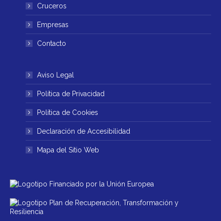
ventana
ventana
Cruceros
nueva
nueva
Empresas
Contacto
Aviso Legal
Política de Privacidad
Política de Cookies
Declaración de Accesibilidad
Mapa del Sitio Web