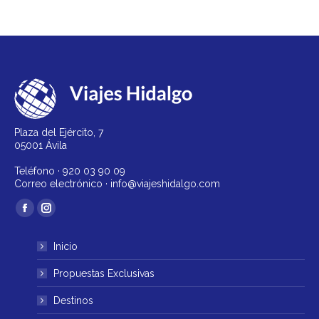
Plaza del Ejército, 7
05001 Ávila
Teléfono ·
920 03 90 09
Correo electrónico ·
info@viajeshidalgo.com
Encuéntranos en:
Facebook
Instagram
página
página
Inicio
se
se
abre
abre
Propuestas Exclusivas
en
en
Destinos
una
una